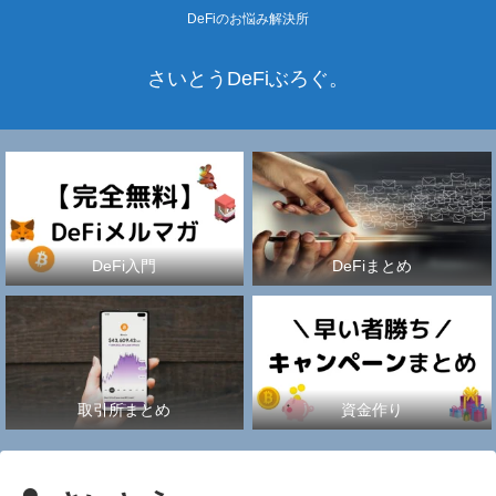
DeFiのお悩み解決所
さいとうDeFiぶろぐ。
DeFi入門
DeFiまとめ
取引所まとめ
資金作り