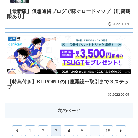
【最新版】仮想通貨ブログで稼ぐロードマップ【消費期
限あり】
2022.09.09
口座
【特典付き】BITPOINTの口座開設〜取引まで３ステッ
プ
2022.09.05
次のページ
1
2
3
4
5
…
18