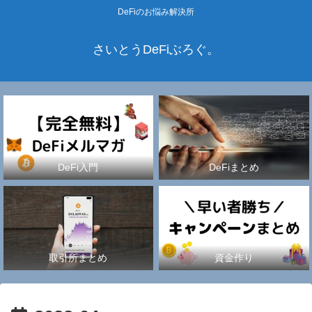
DeFiのお悩み解決所
さいとうDeFiぶろぐ。
DeFi入門
DeFiまとめ
取引所まとめ
資金作り