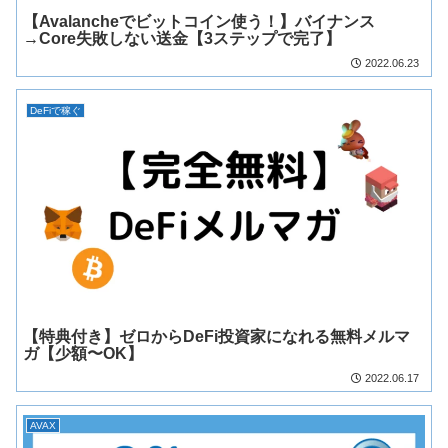
【Avalancheでビットコイン使う！】バイナンス
→Core失敗しない送金【3ステップで完了】
2022.06.23
DeFiで稼ぐ
【特典付き】ゼロからDeFi投資家になれる無料メルマ
ガ【少額〜OK】
2022.06.17
AVAX