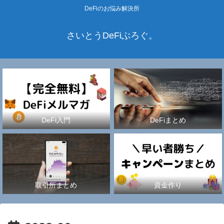
DeFiのお悩み解決所
さいとうDeFiぶろぐ。
DeFi入門
DeFiまとめ
取引所まとめ
資金作り