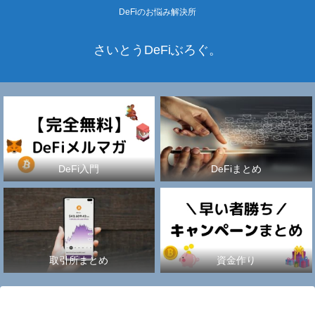
DeFiのお悩み解決所
さいとうDeFiぶろぐ。
DeFi入門
DeFiまとめ
取引所まとめ
資金作り