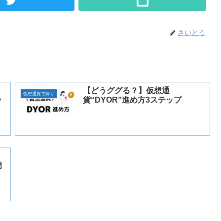
さいとう
ト
【どうググる？】仮想通
仮想通貨で稼ぐ
ッ
貨“DYOR”進め方3ステップ
門