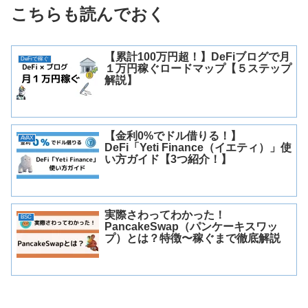
こちらも読んでおく
【累計100万円超！】DeFiブログで月
DeFiで稼ぐ
１万円稼ぐロードマップ【５ステップ
解説】
【金利0%でドル借りる！】
AVAX
DeFi「Yeti Finance（イエティ）」使
い方ガイド【3つ紹介！】
実際さわってわかった！
BSC
PancakeSwap（パンケーキスワッ
プ）とは？特徴〜稼ぐまで徹底解説