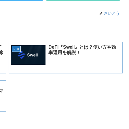
さいとう
グ
DeFi『Swell』とは？使い方や効
ETH
稼
率運用を解説！
マ