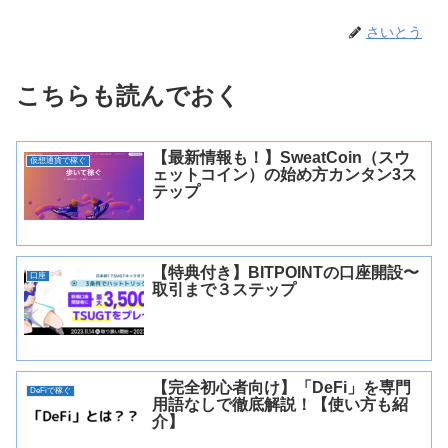
さいとう
こちらも読んでおく
【最新情報も！】SweatCoin（スウ
仮想通貨で稼ぐ
ェットコイン）の始め方カンタン3ス
テップ
【特典付き】BITPOINTの口座開設〜
口座
取引まで３ステップ
【完全初心者向け】「DeFi」を専門
DeFiで稼ぐ
用語なしで徹底解説！【使い方も紹
介】