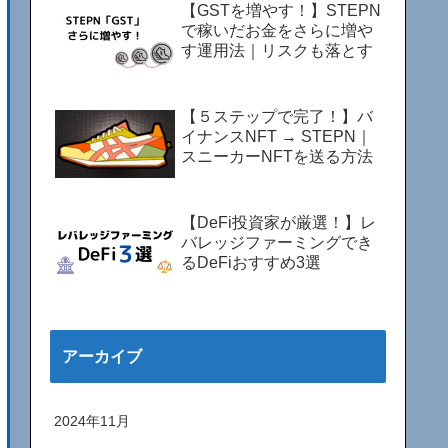
【GSTを増やす！】STEPN
で稼いだお金をさらに増や
す運用法｜リスクも落とす
【５ステップで完了！】バ
イナンスNFT → STEPN｜
スニーカーNFTを送る方法
【DeFi投資家が厳選！】レ
バレッジファーミングでき
るDeFiおすすめ3選
アーカイブ
2024年11月