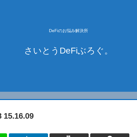
DeFiのお悩み解決所
さいとうDeFiぶろぐ。
5.16.09