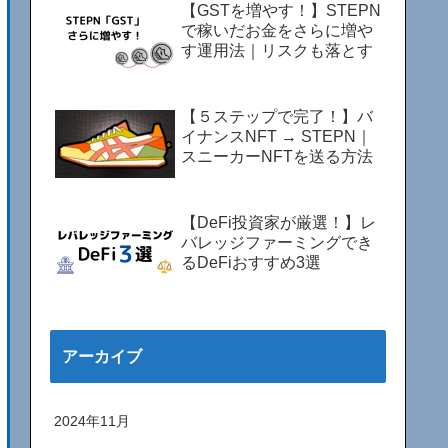
【GSTを増やす！】STEPN
で稼いだお金をさらに増や
す運用法｜リスクも落とす
【５ステップで完了！】バ
イナンスNFT → STEPN｜
スニーカーNFTを送る方法
【DeFi投資家が厳選！】レ
バレッジファーミングでき
るDeFiおすすめ3選
アーカイブ
2024年11月