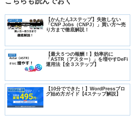
こちらも読んでおく
【かんたん3ステップ】失敗しない
NFTで稼ぐ
「CNP Jobs（CNPJ）」買い方〜売
り方まで徹底解説！
【最大５つの報酬！】効率的に
ASTR
「ASTR（アスター）」を増やすDeFi
運用法【全３ステップ】
【10分でできた！】WordPressブロ
ブログで稼ぐ
グ始め方ガイド【4ステップ解説】