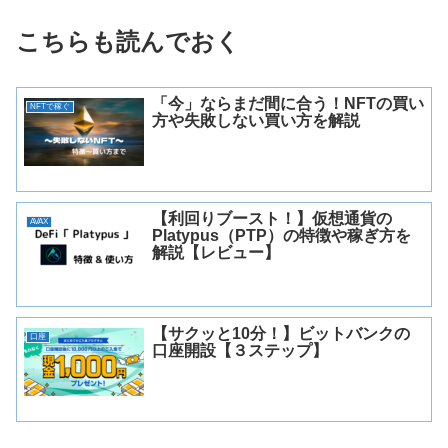
こちらも読んでおく
「今」ならまだ間に合う！NFTの買い
NFTで稼ぐ
方や失敗しない買い方を解説
【利回りブースト！】仮想通貨の
AVAX
Platypus（PTP）の特徴や稼ぎ方を
解説【レビュー】
【サクッと10分！】ビットバンクの
口座
口座開設【３ステップ】