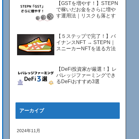
【GSTを増やす！】STEPN
で稼いだお金をさらに増や
す運用法｜リスクも落とす
【５ステップで完了！】バ
イナンスNFT → STEPN｜
スニーカーNFTを送る方法
【DeFi投資家が厳選！】レ
バレッジファーミングでき
るDeFiおすすめ3選
アーカイブ
2024年11月