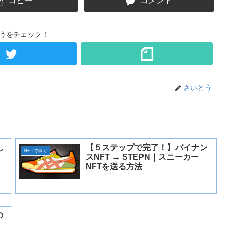
コピー
コメント
うをチェック！
さいとう
し
【５ステップで完了！】バイナン
NFTで稼ぐ
スNFT → STEPN｜スニーカー
NFTを送る方法
の
】