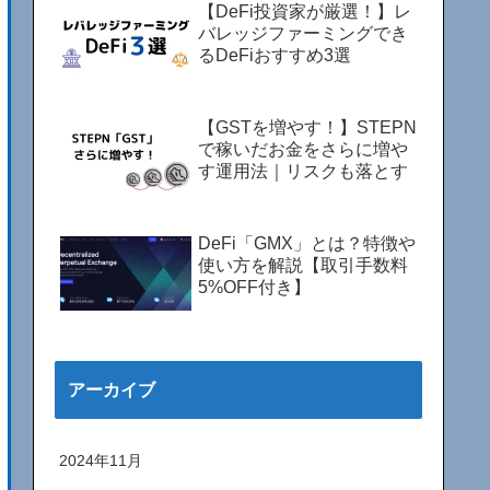
【DeFi投資家が厳選！】レ
バレッジファーミングでき
るDeFiおすすめ3選
【GSTを増やす！】STEPN
で稼いだお金をさらに増や
す運用法｜リスクも落とす
DeFi「GMX」とは？特徴や
使い方を解説【取引手数料
5%OFF付き】
アーカイブ
2024年11月