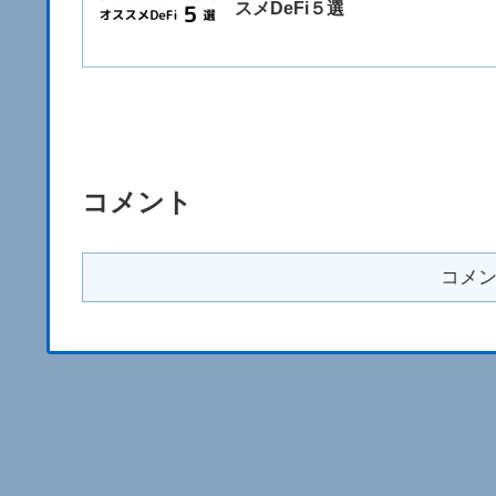
スメDeFi５選
コメント
コメ