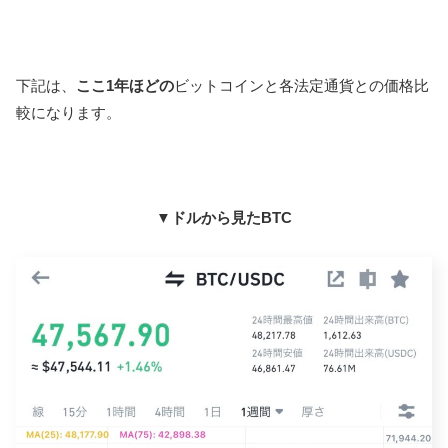
下記は、
ここ1年ほどの
ビットコインと各法定通貨との価格比
較になります。
▼ドルから見たBTC