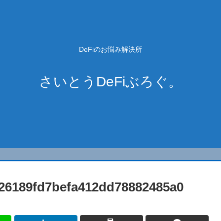
DeFiのお悩み解決所
さいとうDeFiぶろぐ。
a26189fd7befa412dd78882485a0