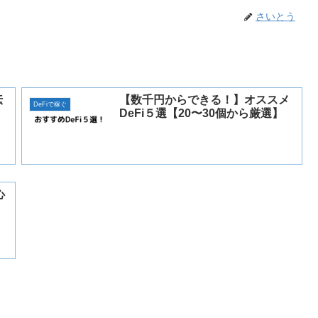
さいとう
伝
【数千円からできる！】オススメ
DeFiで稼ぐ
DeFi５選【20〜30個から厳選】
心