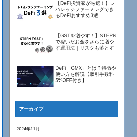
【DeFi投資家が厳選！】レ
バレッジファーミングでき
るDeFiおすすめ3選
【GSTを増やす！】STEPN
で稼いだお金をさらに増や
す運用法｜リスクも落とす
DeFi「GMX」とは？特徴や
使い方を解説【取引手数料
5%OFF付き】
アーカイブ
2024年11月