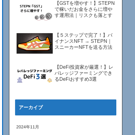
【GSTを増やす！】STEPN
で稼いだお金をさらに増や
す運用法｜リスクも落とす
【５ステップで完了！】バ
イナンスNFT → STEPN｜
スニーカーNFTを送る方法
【DeFi投資家が厳選！】レ
バレッジファーミングでき
るDeFiおすすめ3選
アーカイブ
2024年11月