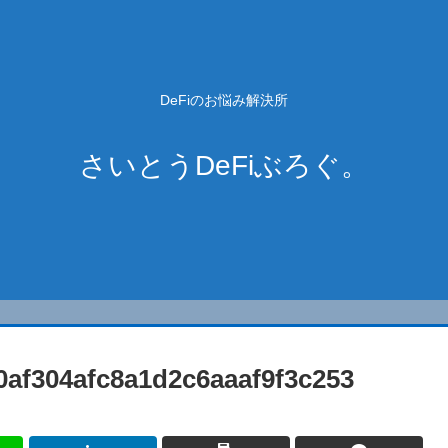
DeFiのお悩み解決所
さいとうDeFiぶろぐ。
0af304afc8a1d2c6aaaf9f3c253