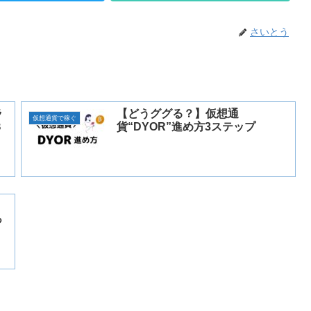
さいとう
ラ
【どうググる？】仮想通
仮想通貨で稼ぐ
３
貨“DYOR”進め方3ステップ
っ