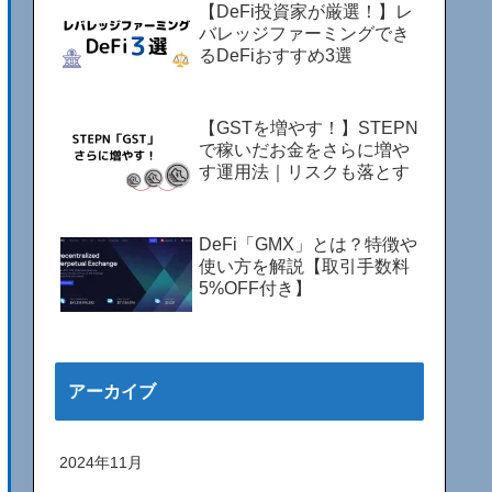
【DeFi投資家が厳選！】レ
バレッジファーミングでき
るDeFiおすすめ3選
【GSTを増やす！】STEPN
で稼いだお金をさらに増や
す運用法｜リスクも落とす
DeFi「GMX」とは？特徴や
使い方を解説【取引手数料
5%OFF付き】
アーカイブ
2024年11月