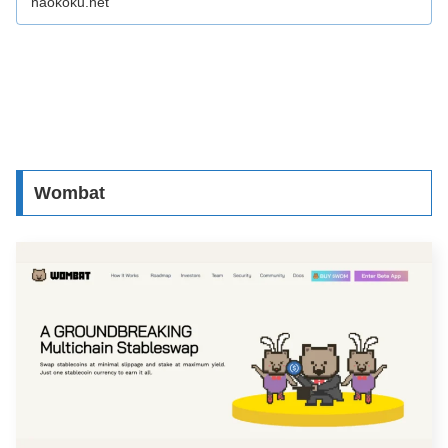
naokoku.net
Wombat