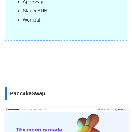
ApeSwap
Stader.BNB
Wombat
PancakeSwap