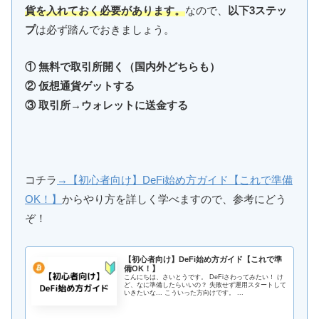
貨を入れておく必要があります。
なので、
以下3ステッ
プ
は必ず踏んでおきましょう。
① 無料で取引所開く（国内外どちらも）
② 仮想通貨ゲットする
③ 取引所→ウォレットに送金する
コチラ
→【初心者向け】DeFi始め方ガイド【これで準備
OK！】
からやり方を詳しく学べますので、参考にどう
ぞ！
【初心者向け】DeFi始め方ガイド【これで準
備OK！】
こんにちは、さいとうです。 DeFiさわってみたい！ け
ど、なに準備したらいいの？ 失敗せず運用スタートして
いきたいな... こういった方向けです。 ...